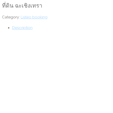
ที่ดิน ฉะเชิงเทรา
Category:
Listeo booking
Description
Reviews (0)
Product Description
123123
Reviews
There are no reviews yet.
Add Review
Add Review