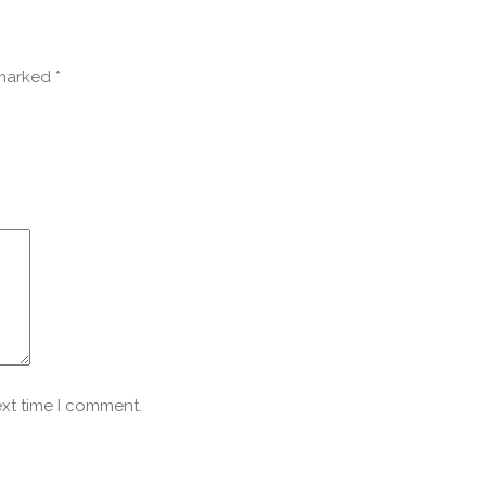
 marked
*
ext time I comment.