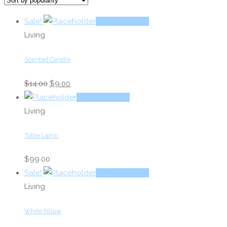
popularity
Sale!
Add to basket
Living
Scented Candle
Original
Current
$
14.00
$
9.00
price
price
Add to basket
was:
is:
Living
$14.00.
$9.00.
Table Lamp
$
99.00
Sale!
Add to basket
Living
White Pillow