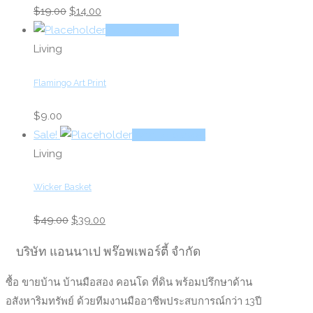
Original
Current
$
19.00
$
14.00
price
price
Add to basket
was:
is:
Living
$19.00.
$14.00.
Flamingo Art Print
$
9.00
Sale!
Add to basket
Living
Wicker Basket
Original
Current
$
49.00
$
39.00
price
price
บริษัท แอนนาเป พร๊อพเพอร์ตี้ จำกัด
was:
is:
$49.00.
$39.00.
ซื้อ ขายบ้าน บ้านมือสอง คอนโด ที่ดิน พร้อมปรึกษาด้าน
อสังหาริมทรัพย์ ด้วยทีมงานมืออาชีพประสบการณ์กว่า 13ปี